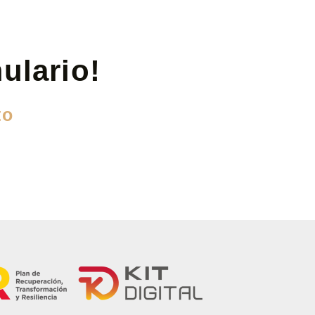
mulario!
to