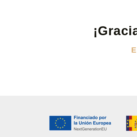
¡Gracia
E