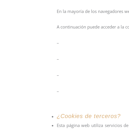
En la mayoría de los navegadores web
A continuación puede acceder a la co
Configurar cookies en Google 
–
Configurar cookies en Microsoft
–
Configurar cookies en Mozilla F
–
Configurar cookies en Safari (A
–
¿Cookies de terceros?
Esta página web utiliza servicios d