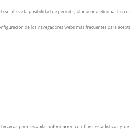
 se ofrece la posibilidad de permitir, bloquear o eliminar las co
nfiguración de los navegadores webs más frecuentes para aceptar,
Chrome
 Internet Explorer
irefox
pple)
e terceros para recopilar información con fines estadísticos y d