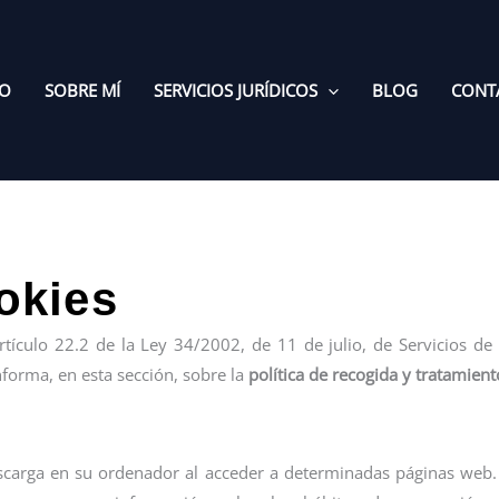
IO
SOBRE MÍ
SERVICIOS JURÍDICOS
BLOG
CONT
ookies
tículo 22.2 de la Ley 34/2002, de 11 de julio, de Servicios de
nforma, en esta sección, sobre la
política de recogida y tratamien
scarga en su ordenador al acceder a determinadas páginas web.