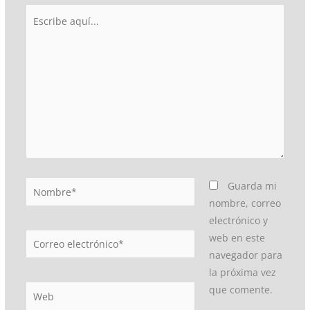
Escribe
aquí...
Nombre*
Guarda mi
nombre, correo
electrónico y
Correo
web en este
electrónico*
navegador para
la próxima vez
Web
que comente.