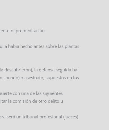
iento ni premeditación.
.
ulia había hecho antes sobre las plantas
la descubrieron), la defensa seguida ha
ncionado) o asesinato, supuestos en los
 muerte con una de las siguientes
tar la comisión de otro delito u
ra será un tribunal profesional (jueces)