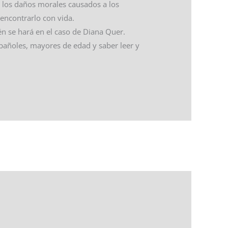
y los daños morales causados a los
encontrarlo con vida.
én se hará en el caso de Diana Quer.
spañoles, mayores de edad y saber leer y
Entrada siguiente
→