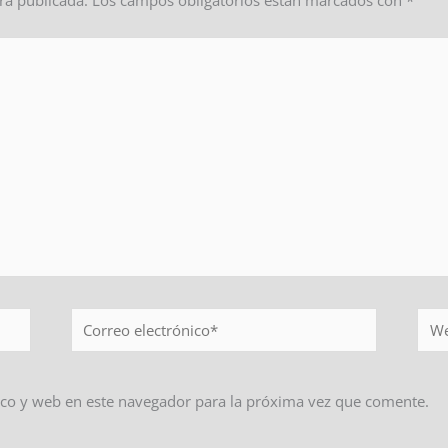
rá publicada.
Los campos obligatorios están marcados con
*
Correo
Web
electrónico*
co y web en este navegador para la próxima vez que comente.