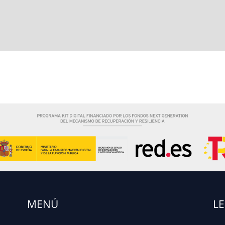
MENÚ
L