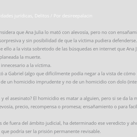
idades jurídicas
,
Delitos
/ Por
desireepalacin
onsidera que Ana Julia lo mató con alevosía, pero no con ensañam
orpresiva y sin posibilidad de que la víctima pudiera defenderse
 ello a la vista sobretodo de las búsquedas en internet que Ana J
 planeada la muerte.
innecesario a la víctima.
 a Gabriel (algo que difícilmente podía negar a la vista de cómo 
a de un homicidio imprudente y no de un homicidio con dolo (inte
o y el asesinato? El homicidio es matar a alguien, pero si se da la
levosía, precio, recompensa o promesa; ensañamiento o para facili
de fuera del ámbito judicial, ha determinado ese veredicto y aho
y que podría ser la prisión permanente revisable.