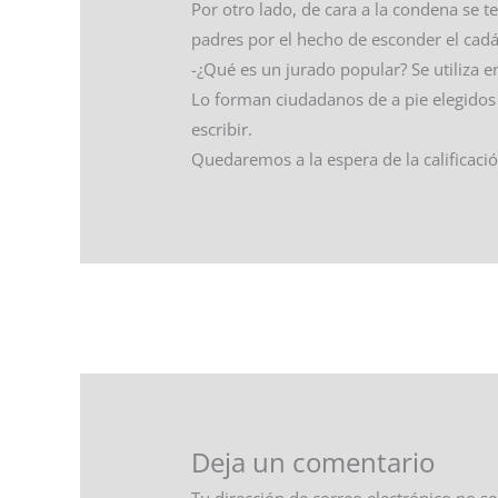
Por otro lado, de cara a la condena se 
padres por el hecho de esconder el cadá
-¿Qué es un jurado popular? Se utiliza 
Lo forman ciudadanos de a pie elegidos 
escribir.
Quedaremos a la espera de la calificació
←
Entrada anterior
Deja un comentario