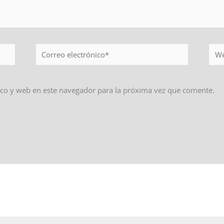
Correo
Web
electrónico*
co y web en este navegador para la próxima vez que comente.