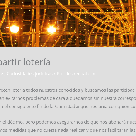
rtir lotería
cas
,
Curiosidades jurídicas
/ Por
desireepalacin
frecen lotería todos nuestros conocidos y buscamos las participac
ían evitarnos problemas de cara a quedarnos sin nuestra corresp
n el consiguiente fin de la \»amistad\» que nos unía con quien 
ar el décimo, pero podemos asegurarnos de que nos abonará nues
 medidas que no cuesta nada realizar y que nos facilitaran las 