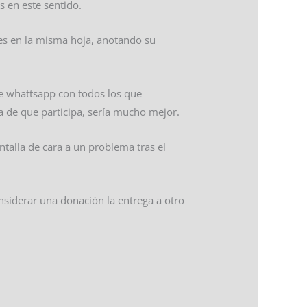
 en este sentido.
tes en la misma hoja, anotando su
 de whattsapp con todos los que
ia de que participa, sería mucho mejor.
ntalla de cara a un problema tras el
onsiderar una donación la entrega a otro