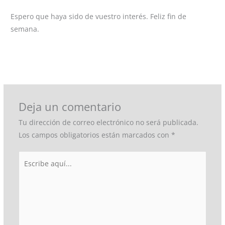
Espero que haya sido de vuestro interés. Feliz fin de
semana.
←
Entrada anterior
Entrada siguiente
→
Deja un comentario
Tu dirección de correo electrónico no será publicada.
Los campos obligatorios están marcados con
*
Escribe
aquí...