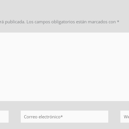
rá publicada.
Los campos obligatorios están marcados con
*
Correo
Web
electrónico*