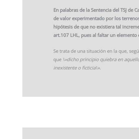
En palabras de la Sentencia del TSJ de C
de valor experimentado por los terreno
hipótesis de que no existiera tal increme
art.107 LHL, pues al faltar un elemento 
Se trata de una situación en la que, segú
que
\»dicho principio quiebra en aquell
inexistente o ficticia\».
←
Entrada anterior