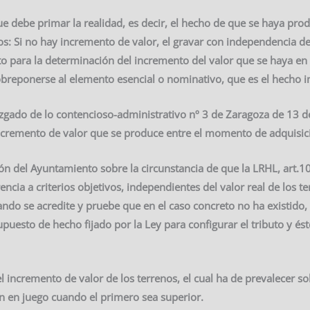
ue debe primar la realidad, es decir, el hecho de que se haya pro
vos: Si no hay incremento de valor, el gravar con independencia d
nto para la determinación del incremento del valor que se haya e
obreponerse al elemento esencial o nominativo, que es el hecho i
zgado de lo contencioso-administrativo nº 3 de Zaragoza de 13 de
 incremento de valor que se produce entre el momento de adquisi
 del Ayuntamiento sobre la circunstancia de que la LRHL, art.10
rencia a criterios objetivos, independientes del valor real de los t
ndo se acredite y pruebe que en el caso concreto no ha existido,
puesto de hecho fijado por la Ley para configurar el tributo y ést
l incremento de valor de los terrenos, el cual ha de prevalecer sob
án en juego cuando el primero sea superior.