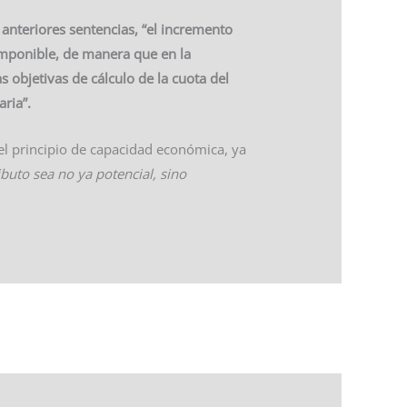
 anteriores sentencias, “el incremento
imponible, de manera que en la
s objetivas de cálculo de la cuota del
aria”.
) el principio de capacidad económica, ya
buto sea no ya potencial, sino
Entrada siguiente
→