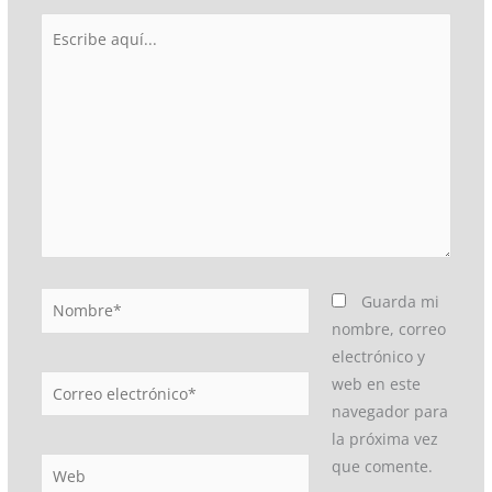
Escribe
aquí...
Nombre*
Guarda mi
nombre, correo
electrónico y
Correo
web en este
electrónico*
navegador para
la próxima vez
Web
que comente.