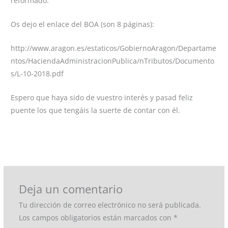
reformado.
Os dejo el enlace del BOA (son 8 páginas):
http://www.aragon.es/estaticos/GobiernoAragon/Departame
ntos/HaciendaAdministracionPublica/nTributos/Documento
s/L-10-2018.pdf
Espero que haya sido de vuestro interés y pasad feliz
puente los que tengáis la suerte de contar con él.
←
Entrada anterior
Entrada siguiente
→
Deja un comentario
Tu dirección de correo electrónico no será publicada.
Los campos obligatorios están marcados con
*