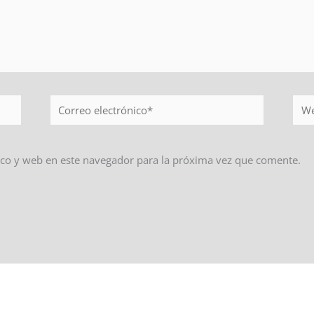
Correo
Web
electrónico*
co y web en este navegador para la próxima vez que comente.