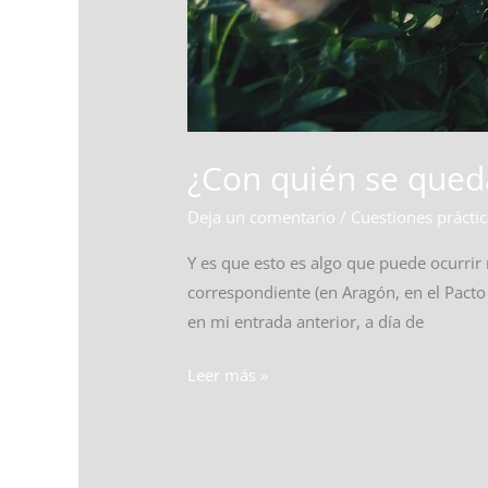
¿Con quién se queda
Deja un comentario
/
Cuestiones prácti
Y es que esto es algo que puede ocurrir 
correspondiente (en Aragón, en el Pacto
en mi entrada anterior, a día de
Leer más »