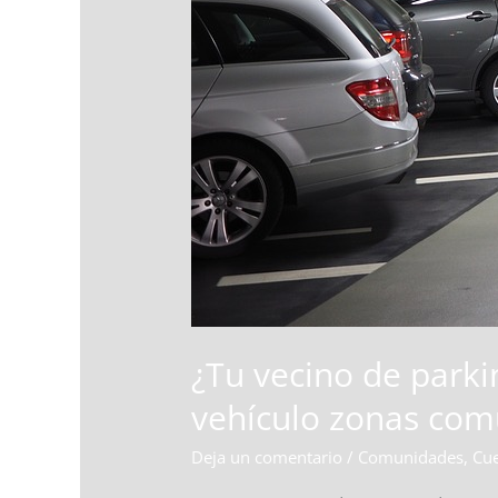
¿Tu vecino de parki
vehículo zonas co
Deja un comentario
/
Comunidades
,
Cue