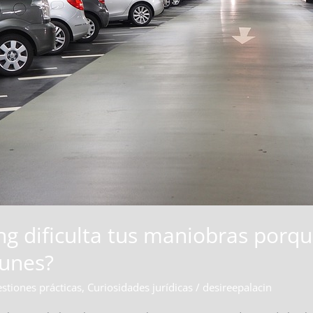
ng dificulta tus maniobras porq
munes?
stiones prácticas
,
Curiosidades jurídicas
/
desireepalacin