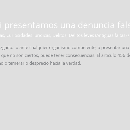
i presentamos una denuncia fal
cas
,
Curiosidades jurídicas
,
Delitos
,
Delitos leves (Antiguas faltas)
, Juzgado…o ante cualquier organismo competente, a presentar una
y que no son ciertos, puede tener consecuencias. El artículo 456 
d o temerario desprecio hacia la verdad,