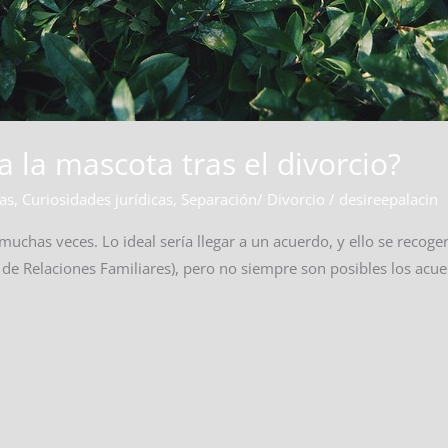
 la mascota tras el divorcio?
cas
,
Curiosidades jurídicas
,
Separación/ Divorcio
/
desireepalacin
muchas veces. Lo ideal sería llegar a un acuerdo, y ello se recoge
 de Relaciones Familiares), pero no siempre son posibles los acu