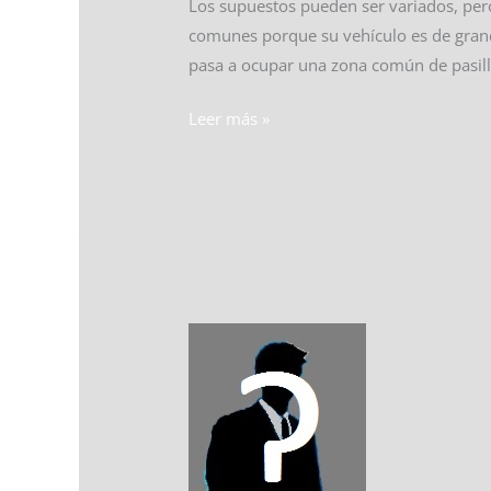
Los supuestos pueden ser variados, per
comunes porque su vehículo es de grand
pasa a ocupar una zona común de pasillo
Leer más »
¿Qué
puede
pasar
si
presentamos
una