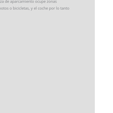
laza de aparcamiento ocupe zonas
s o bicicletas, y el coche por lo tanto