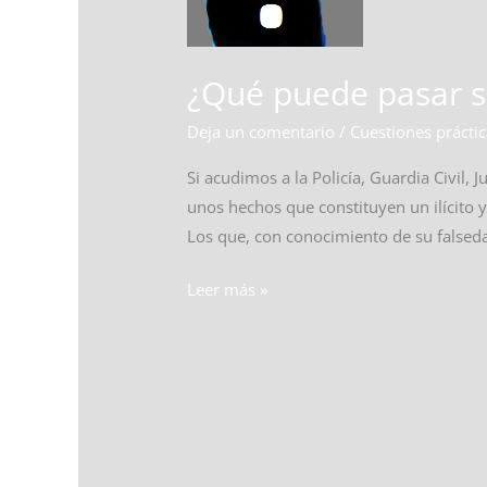
denuncia
falsa?
¿Qué puede pasar s
Deja un comentario
/
Cuestiones prácti
Si acudimos a la Policía, Guardia Civil
unos hechos que constituyen un ilícito 
Los que, con conocimiento de su falseda
Leer más »