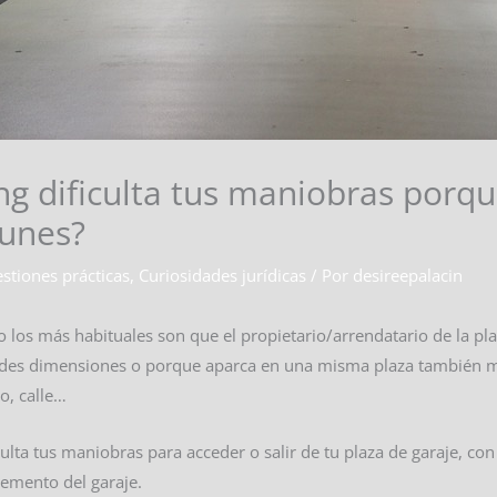
ng dificulta tus maniobras porq
munes?
stiones prácticas
,
Curiosidades jurídicas
/ Por
desireepalacin
o los más habituales son que el propietario/arrendatario de la p
es dimensiones o porque aparca en una misma plaza también moto
o, calle…
lta tus maniobras para acceder o salir de tu plaza de garaje, con 
lemento del garaje.