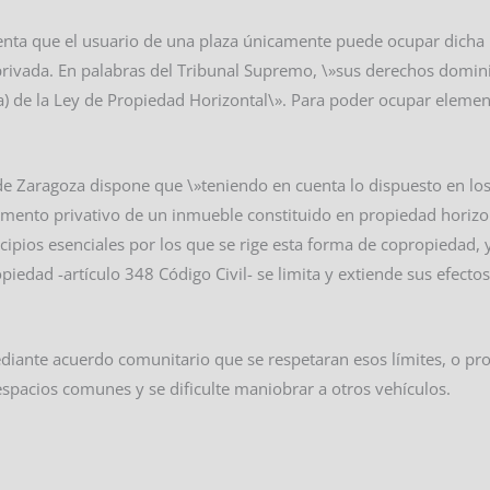
cuenta que el usuario de una plaza únicamente puede ocupar dich
rivada. En palabras del Tribunal Supremo, \»sus derechos dominic
 a) de la Ley de Propiedad Horizontal\». Para poder ocupar elem
 de Zaragoza dispone que \»teniendo en cuenta lo dispuesto en los
lemento privativo de un inmueble constituido en propiedad horiz
ncipios esenciales por los que se rige esta forma de copropiedad, 
iedad -artículo 348 Código Civil- se limita y extiende sus efecto
ediante acuerdo comunitario que se respetaran esos límites, o pro
espacios comunes y se dificulte maniobrar a otros vehículos.