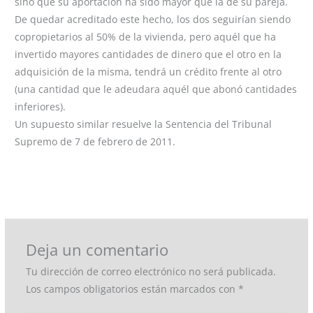
sino que su aportación ha sido mayor que la de su pareja.
De quedar acreditado este hecho, los dos seguirían siendo
copropietarios al 50% de la vivienda, pero aquél que ha
invertido mayores cantidades de dinero que el otro en la
adquisición de la misma, tendrá un crédito frente al otro
(una cantidad que le adeudara aquél que abonó cantidades
inferiores).
Un supuesto similar resuelve la Sentencia del Tribunal
Supremo de 7 de febrero de 2011.
←
Entrada anterior
Entrada siguiente
→
Deja un comentario
Tu dirección de correo electrónico no será publicada.
Los campos obligatorios están marcados con
*