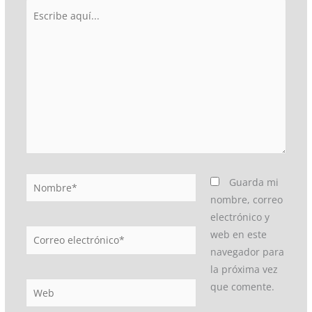
Escribe
aquí...
Nombre*
Guarda mi
nombre, correo
electrónico y
Correo
web en este
electrónico*
navegador para
la próxima vez
Web
que comente.